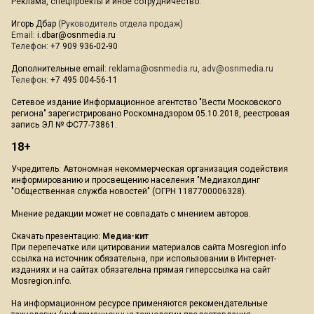
Реклама, спецпроекты и иное сотрудничество:
Игорь Дбар
(Руководитель отдела продаж)
Email:
i.dbar@osnmedia.ru
Телефон:
+7 909 936-02-90
Дополнительные email:
reklama@osnmedia.ru
,
adv@osnmedia.ru
Телефон:
+7 495 004-56-11
Сетевое издание Информационное агентство "Вести Московского
региона" зарегистрировано Роскомнадзором 05.10.2018, реестровая
запись ЭЛ № ФС77-73861.
18+
Учредитель: Автономная некоммерческая организация содействия
информированию и просвещению населения "Медиахолдинг
"Общественная служба новостей" (ОГРН 1187700006328).
Мнение редакции может не совпадать с мнением авторов.
Скачать презентацию:
Медиа-кит
При перепечатке или цитировании материалов сайта Mosregion.info
ссылка на источник обязательна, при использовании в Интернет-
изданиях и на сайтах обязательна прямая гиперссылка на сайт
Mosregion.info.
На информационном ресурсе применяются рекомендательные