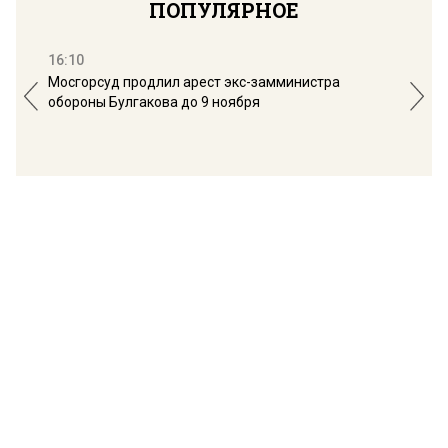
ПОПУЛЯРНОЕ
16:10
13:
Мосгорсуд продлил арест экс-замминистра
Дим
обороны Булгакова до 9 ноября