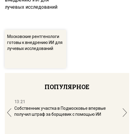
Московские рентгенологи
готовы к внедрению ИИ для
лучевых исследований
ПОПУЛЯРНОЕ
13:21
16:
Собственник участка в Подмосковье впервые
Мос
получил штраф за борщевик с помощью ИИ
обо