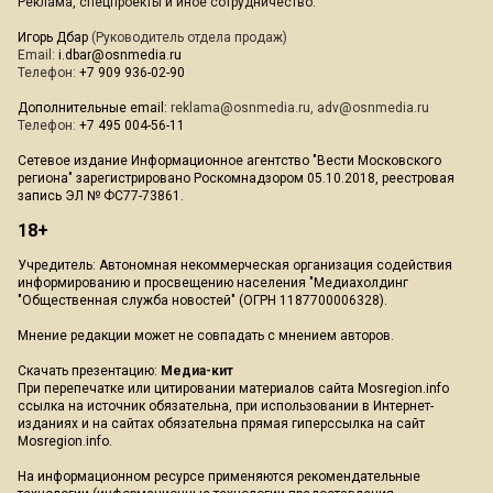
Реклама, спецпроекты и иное сотрудничество:
Игорь Дбар
(Руководитель отдела продаж)
Email:
i.dbar@osnmedia.ru
Телефон:
+7 909 936-02-90
Дополнительные email:
reklama@osnmedia.ru
,
adv@osnmedia.ru
Телефон:
+7 495 004-56-11
Сетевое издание Информационное агентство "Вести Московского
региона" зарегистрировано Роскомнадзором 05.10.2018, реестровая
запись ЭЛ № ФС77-73861.
18+
Учредитель: Автономная некоммерческая организация содействия
информированию и просвещению населения "Медиахолдинг
"Общественная служба новостей" (ОГРН 1187700006328).
Мнение редакции может не совпадать с мнением авторов.
Скачать презентацию:
Медиа-кит
При перепечатке или цитировании материалов сайта Mosregion.info
ссылка на источник обязательна, при использовании в Интернет-
изданиях и на сайтах обязательна прямая гиперссылка на сайт
Mosregion.info.
На информационном ресурсе применяются рекомендательные