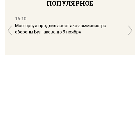
ПОПУЛЯРНОЕ
16:10
13:
Мосгорсуд продлил арест экс-замминистра
Дим
обороны Булгакова до 9 ноября