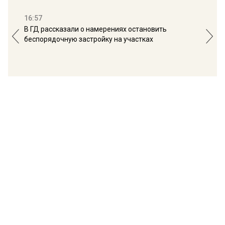
16:57
13:
В ГД рассказали о намерениях остановить
Соб
беспорядочную застройку на участках
пол