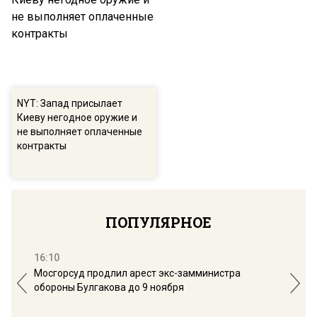
NYT: Запад присылает
Киеву негодное оружие и
не выполняет оплаченные
контракты
ПОПУЛЯРНОЕ
16:10
13:
Мосгорсуд продлил арест экс-замминистра
Дим
обороны Булгакова до 9 ноября