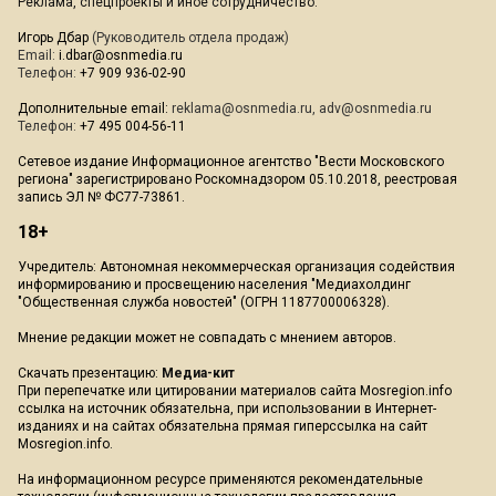
Реклама, спецпроекты и иное сотрудничество:
Игорь Дбар
(Руководитель отдела продаж)
Email:
i.dbar@osnmedia.ru
Телефон:
+7 909 936-02-90
Дополнительные email:
reklama@osnmedia.ru
,
adv@osnmedia.ru
Телефон:
+7 495 004-56-11
Сетевое издание Информационное агентство "Вести Московского
региона" зарегистрировано Роскомнадзором 05.10.2018, реестровая
запись ЭЛ № ФС77-73861.
18+
Учредитель: Автономная некоммерческая организация содействия
информированию и просвещению населения "Медиахолдинг
"Общественная служба новостей" (ОГРН 1187700006328).
Мнение редакции может не совпадать с мнением авторов.
Скачать презентацию:
Медиа-кит
При перепечатке или цитировании материалов сайта Mosregion.info
ссылка на источник обязательна, при использовании в Интернет-
изданиях и на сайтах обязательна прямая гиперссылка на сайт
Mosregion.info.
На информационном ресурсе применяются рекомендательные