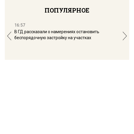
ПОПУЛЯРНОЕ
16:57
13:
В ГД рассказали о намерениях остановить
Соб
беспорядочную застройку на участках
пол