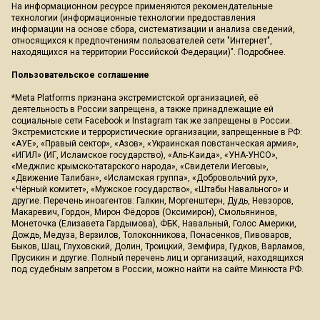
На информационном ресурсе применяются рекомендательные
технологии (информационные технологии предоставления
информации на основе сбора, систематизации и анализа сведений,
относящихся к предпочтениям пользователей сети "Интернет",
находящихся на территории Российской Федерации)".
Подробнее
.
Пользовательское соглашение
*Meta Platforms признана экстремистской организацией, её
деятельность в России запрещена, а также принадлежащие ей
социальные сети Facebook и Instagram так же запрещены в России.
Экстремистские и террористические организации, запрещенные в РФ:
«АУЕ», «Правый сектор», «Азов», «Украинская повстанческая армия»,
«ИГИЛ» (ИГ, Исламское государство), «Аль-Каида», «УНА-УНСО»,
«Меджлис крымско-татарского народа», «Свидетели Иеговы»,
«Движение Талибан», «Исламская группа», «Добровольчий рух»,
«Чёрный комитет», «Мужское государство», «Штабы Навального» и
другие. Перечень иноагентов: Галкин, Моргенштерн, Дудь, Невзоров,
Макаревич, Гордон, Мирон Фёдоров (Оксимирон), Смольянинов,
Монеточка (Елизавета Гардымова), ФБК, Навальный, Голос Америки,
Дождь, Медуза, Верзилов, Толоконникова, Понасенков, Пивоваров,
Быков, Шац, Глуховский, Долин, Троицкий, Земфира, Гудков, Варламов,
Прусикин и другие. Полный перечень лиц и организаций, находящихся
под судебным запретом в России, можно найти на сайте Минюста РФ.