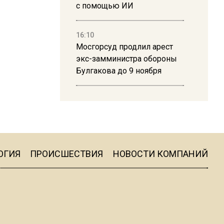
с помощью ИИ
16:10
Мосгорсуд продлил арест
экс-замминистра обороны
Булгакова до 9 ноября
13:50
Дима Билан ответил на
критику концерта в Москве
ОГИЯ
ПРОИСШЕСТВИЯ
НОВОСТИ КОМПАНИЙ
16:19
Москву и область накрыла
гроза с ливнем и ветром
16:58
В Москве 2 августа