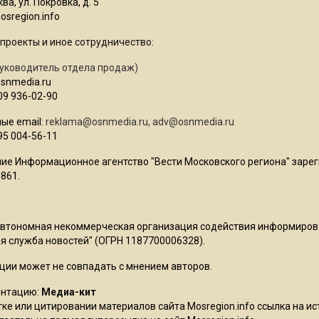
ва, ул. Покровка, д. 5
sregion.info
проекты и иное сотрудничество:
уководитель отдела продаж)
osnmedia.ru
09 936-02-90
ые email:
reklama@osnmedia.ru
,
adv@osnmedia.ru
95 004-56-11
ие Информационное агентство "Вести Московского региона" зарег
861.
Автономная некоммерческая организация содействия информиро
 служба новостей" (ОГРН 1187700006328).
ции может не совпадать с мнением авторов.
ентацию:
Медиа-кит
ке или цитировании материалов сайта Mosregion.info ссылка на и