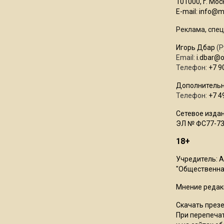
101000, г. Моск
E-mail:
info@mo
Реклама, спец
Игорь Дбар
(Р
Email:
i.dbar@
Телефон:
+7 9
Дополнительн
Телефон:
+7 4
Сетевое издан
ЭЛ № ФС77-73
18+
Учредитель: 
"Общественная
Мнение редак
Скачать през
При перепечат