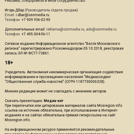
Реклама, спецпроекты и иное сотрудничество:
Игорь Дбар
(Руководитель отдела продаж)
Email:
i.dbar@osnmedia.ru
Телефон:
+7 909 936-02-90
Дополнительные email:
reklama@osnmedia.ru
,
adv@osnmedia.ru
Телефон:
+7 495 004-56-11
Сетевое издание Информационное агентство "Вести Московского
региона" зарегистрировано Роскомнадзором 05.10.2018, реестровая
запись ЭЛ № ФС77-73861.
18+
Учредитель: Автономная некоммерческая организация содействия
информированию и просвещению населения "Медиахолдинг
"Общественная служба новостей" (ОГРН 1187700006328).
Мнение редакции может не совпадать с мнением авторов.
Скачать презентацию:
Медиа-кит
При перепечатке или цитировании материалов сайта Mosregion.info
ссылка на источник обязательна, при использовании в Интернет-
изданиях и на сайтах обязательна прямая гиперссылка на сайт
Mosregion.info.
На информационном ресурсе применяются рекомендательные