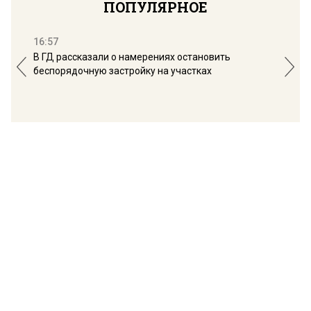
ПОПУЛЯРНОЕ
16:57
13:
В ГД рассказали о намерениях остановить
Соб
беспорядочную застройку на участках
пол