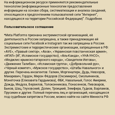
На информационном ресурсе применяются рекомендательные
технологии (информационные технологии предоставления
информации на основе сбора, систематизации и анализа сведений,
относящихся к предпочтениям пользователей сети "Интернет",
находящихся на территории Российской Федерации)".
Подробнее
.
Пользовательское соглашение
*Meta Platforms признана экстремистской организацией, её
деятельность в России запрещена, а также принадлежащие ей
социальные сети Facebook и Instagram так же запрещены в России.
Экстремистские и террористические организации, запрещенные в РФ:
«АУЕ», «Правый сектор», «Азов», «Украинская повстанческая армия»,
«ИГИЛ» (ИГ, Исламское государство), «Аль-Каида», «УНА-УНСО»,
«Меджлис крымско-татарского народа», «Свидетели Иеговы»,
«Движение Талибан», «Исламская группа», «Добровольчий рух»,
«Чёрный комитет», «Мужское государство», «Штабы Навального» и
другие. Перечень иноагентов: Галкин, Моргенштерн, Дудь, Невзоров,
Макаревич, Гордон, Мирон Фёдоров (Оксимирон), Смольянинов,
Монеточка (Елизавета Гардымова), ФБК, Навальный, Голос Америки,
Дождь, Медуза, Верзилов, Толоконникова, Понасенков, Пивоваров,
Быков, Шац, Глуховский, Долин, Троицкий, Земфира, Гудков, Варламов,
Прусикин и другие. Полный перечень лиц и организаций, находящихся
под судебным запретом в России, можно найти на сайте Минюста РФ.