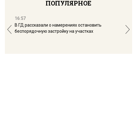
ПОПУЛЯРНОЕ
16:57
13:
В ГД рассказали о намерениях остановить
Соб
беспорядочную застройку на участках
пол