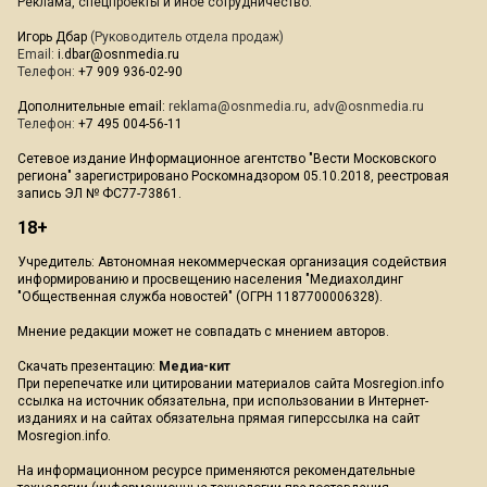
Реклама, спецпроекты и иное сотрудничество:
Игорь Дбар
(Руководитель отдела продаж)
Email:
i.dbar@osnmedia.ru
Телефон:
+7 909 936-02-90
Дополнительные email:
reklama@osnmedia.ru
,
adv@osnmedia.ru
Телефон:
+7 495 004-56-11
Сетевое издание Информационное агентство "Вести Московского
региона" зарегистрировано Роскомнадзором 05.10.2018, реестровая
запись ЭЛ № ФС77-73861.
18+
Учредитель: Автономная некоммерческая организация содействия
информированию и просвещению населения "Медиахолдинг
"Общественная служба новостей" (ОГРН 1187700006328).
Мнение редакции может не совпадать с мнением авторов.
Скачать презентацию:
Медиа-кит
При перепечатке или цитировании материалов сайта Mosregion.info
ссылка на источник обязательна, при использовании в Интернет-
изданиях и на сайтах обязательна прямая гиперссылка на сайт
Mosregion.info.
На информационном ресурсе применяются рекомендательные