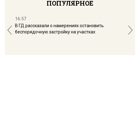
ПОПУЛЯРНОЕ
16:57
13:
В ГД рассказали о намерениях остановить
Соб
беспорядочную застройку на участках
пол