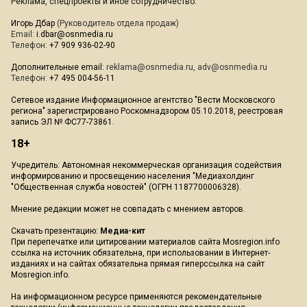
Реклама, спецпроекты и иное сотрудничество:
Игорь Дбар
(Руководитель отдела продаж)
Email:
i.dbar@osnmedia.ru
Телефон:
+7 909 936-02-90
Дополнительные email:
reklama@osnmedia.ru
,
adv@osnmedia.ru
Телефон:
+7 495 004-56-11
Сетевое издание Информационное агентство "Вести Московского
региона" зарегистрировано Роскомнадзором 05.10.2018, реестровая
запись ЭЛ № ФС77-73861.
18+
Учредитель: Автономная некоммерческая организация содействия
информированию и просвещению населения "Медиахолдинг
"Общественная служба новостей" (ОГРН 1187700006328).
Мнение редакции может не совпадать с мнением авторов.
Скачать презентацию:
Медиа-кит
При перепечатке или цитировании материалов сайта Mosregion.info
ссылка на источник обязательна, при использовании в Интернет-
изданиях и на сайтах обязательна прямая гиперссылка на сайт
Mosregion.info.
На информационном ресурсе применяются рекомендательные