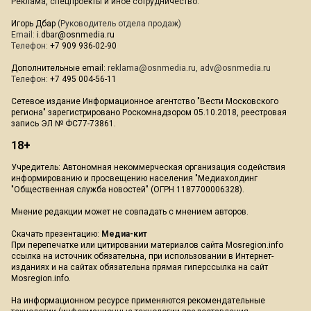
Реклама, спецпроекты и иное сотрудничество:
Игорь Дбар
(Руководитель отдела продаж)
Email:
i.dbar@osnmedia.ru
Телефон:
+7 909 936-02-90
Дополнительные email:
reklama@osnmedia.ru
,
adv@osnmedia.ru
Телефон:
+7 495 004-56-11
Сетевое издание Информационное агентство "Вести Московского
региона" зарегистрировано Роскомнадзором 05.10.2018, реестровая
запись ЭЛ № ФС77-73861.
18+
Учредитель: Автономная некоммерческая организация содействия
информированию и просвещению населения "Медиахолдинг
"Общественная служба новостей" (ОГРН 1187700006328).
Мнение редакции может не совпадать с мнением авторов.
Скачать презентацию:
Медиа-кит
При перепечатке или цитировании материалов сайта Mosregion.info
ссылка на источник обязательна, при использовании в Интернет-
изданиях и на сайтах обязательна прямая гиперссылка на сайт
Mosregion.info.
На информационном ресурсе применяются рекомендательные