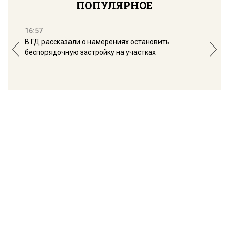
ПОПУЛЯРНОЕ
16:57
13:
В ГД рассказали о намерениях остановить
Соб
беспорядочную застройку на участках
пол