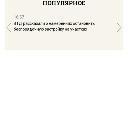
ПОПУЛЯРНОЕ
16:57
13:
В ГД рассказали о намерениях остановить
Соб
беспорядочную застройку на участках
пол