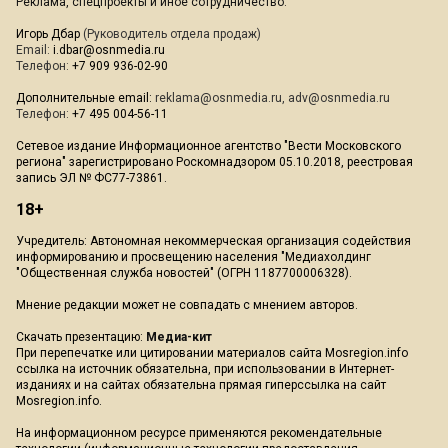
Реклама, спецпроекты и иное сотрудничество:
Игорь Дбар
(Руководитель отдела продаж)
Email:
i.dbar@osnmedia.ru
Телефон:
+7 909 936-02-90
Дополнительные email:
reklama@osnmedia.ru
,
adv@osnmedia.ru
Телефон:
+7 495 004-56-11
Сетевое издание Информационное агентство "Вести Московского
региона" зарегистрировано Роскомнадзором 05.10.2018, реестровая
запись ЭЛ № ФС77-73861.
18+
Учредитель: Автономная некоммерческая организация содействия
информированию и просвещению населения "Медиахолдинг
"Общественная служба новостей" (ОГРН 1187700006328).
Мнение редакции может не совпадать с мнением авторов.
Скачать презентацию:
Медиа-кит
При перепечатке или цитировании материалов сайта Mosregion.info
ссылка на источник обязательна, при использовании в Интернет-
изданиях и на сайтах обязательна прямая гиперссылка на сайт
Mosregion.info.
На информационном ресурсе применяются рекомендательные