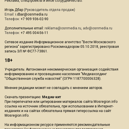
Реклама, спецпроекты и иное сотрудничество:
Игорь Дбар
(Руководитель отдела продаж)
Email:
i.dbar@osnmedia.ru
Телефон:
+7 909 936-02-90
Дополнительные email:
reklama@osnmedia.ru
,
adv@osnmedia.ru
Телефон:
+7 495 004-56-11
Сетевое издание Информационное агентство "Вести Московского
региона" зарегистрировано Роскомнадзором 05.10.2018, реестровая
запись ЭЛ № ФС77-73861.
18+
Учредитель: Автономная некоммерческая организация содействия
информированию и просвещению населения "Медиахолдинг
"Общественная служба новостей" (ОГРН 1187700006328).
Мнение редакции может не совпадать с мнением авторов.
Скачать презентацию:
Медиа-кит
При перепечатке или цитировании материалов сайта Mosregion.info
ссылка на источник обязательна, при использовании в Интернет-
изданиях и на сайтах обязательна прямая гиперссылка на сайт
Mosregion.info.
На информационном ресурсе применяются рекомендательные