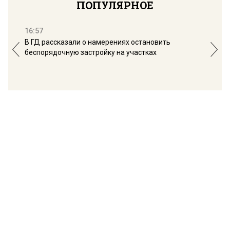
ПОПУЛЯРНОЕ
16:57
13:
В ГД рассказали о намерениях остановить
Соб
беспорядочную застройку на участках
пол