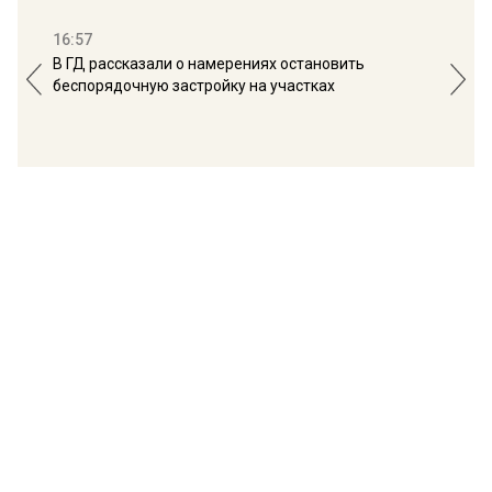
16:57
13:
В ГД рассказали о намерениях остановить
Соб
беспорядочную застройку на участках
пол