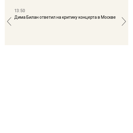
13:50
16:
Дима Билан ответил на критику концерта в Москве
Мос