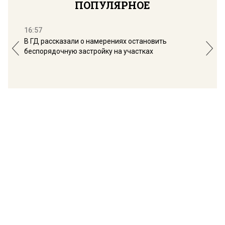
ПОПУЛЯРНОЕ
16:57
13:
В ГД рассказали о намерениях остановить
Соб
беспорядочную застройку на участках
пол