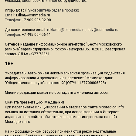
Реклама, спецпроекты и иное сотрудничество:
Игорь Дбар
(Руководитель отдела продаж)
Email:
i.dbar@osnmedia.ru
Телефон:
+7 909 936-02-90
Дополнительные email:
reklama@osnmedia.ru
,
adv@osnmedia.ru
Телефон:
+7 495 004-56-11
Сетевое издание Информационное агентство "Вести Московского
региона" зарегистрировано Роскомнадзором 05.10.2018, реестровая
запись ЭЛ № ФС77-73861.
18+
Учредитель: Автономная некоммерческая организация содействия
информированию и просвещению населения "Медиахолдинг
"Общественная служба новостей" (ОГРН 1187700006328).
Мнение редакции может не совпадать с мнением авторов.
Скачать презентацию:
Медиа-кит
При перепечатке или цитировании материалов сайта Mosregion.info
ссылка на источник обязательна, при использовании в Интернет-
изданиях и на сайтах обязательна прямая гиперссылка на сайт
Mosregion.info.
На информационном ресурсе применяются рекомендательные