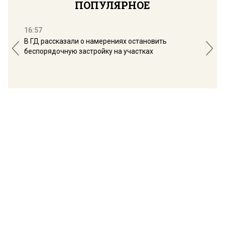
ПОПУЛЯРНОЕ
16:57
13:
В ГД рассказали о намерениях остановить
Соб
беспорядочную застройку на участках
пол