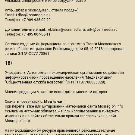
Реклама, спецпроекты и иное сотрудничество:
Игорь Дбар
(Руководитель отдела продаж)
Email:
i.dbar@osnmedia.ru
Телефон:
+7 909 936-02-90
Дополнительные email:
reklama@osnmedia.ru
,
adv@osnmedia.ru
Телефон:
+7 495 004-56-11
Сетевое издание Информационное агентство "Вести Московского
региона" зарегистрировано Роскомнадзором 05.10.2018, реестровая
запись ЭЛ № ФС77-73861.
18+
Учредитель: Автономная некоммерческая организация содействия
информированию и просвещению населения "Медиахолдинг
"Общественная служба новостей" (ОГРН 1187700006328).
Мнение редакции может не совпадать с мнением авторов.
Скачать презентацию:
Медиа-кит
При перепечатке или цитировании материалов сайта Mosregion.info
ссылка на источник обязательна, при использовании в Интернет-
изданиях и на сайтах обязательна прямая гиперссылка на сайт
Mosregion.info.
На информационном ресурсе применяются рекомендательные