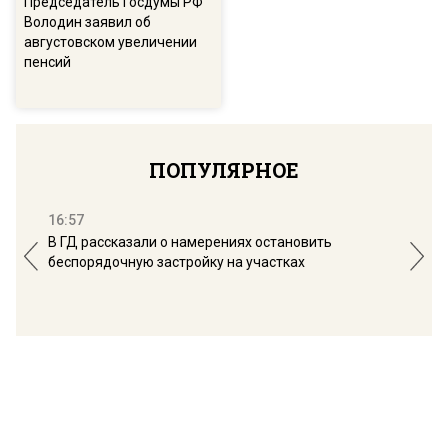
Председатель Госдумы РФ
Володин заявил об
августовском увеличении
пенсий
ПОПУЛЯРНОЕ
16:57
13:
В ГД рассказали о намерениях остановить
Соб
беспорядочную застройку на участках
пол