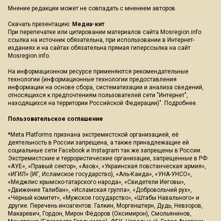
Мнение редакции может не совпадать с мнением авторов.
Скачать презентацию:
Медиа-кит
При перепечатке или цитировании материалов сайта Mosregion.info
ссылка на источник обязательна, при использовании в Интернет-
изданиях и на сайтах обязательна прямая гиперссылка на сайт
Mosregion.info.
На информационном ресурсе применяются рекомендательные
технологии (информационные технологии предоставления
информации на основе сбора, систематизации и анализа сведений,
относящихся к предпочтениям пользователей сети "Интернет",
находящихся на территории Российской Федерации)".
Подробнее
.
Пользовательское соглашение
*Meta Platforms признана экстремистской организацией, её
деятельность в России запрещена, а также принадлежащие ей
социальные сети Facebook и Instagram так же запрещены в России.
Экстремистские и террористические организации, запрещенные в РФ:
«АУЕ», «Правый сектор», «Азов», «Украинская повстанческая армия»,
«ИГИЛ» (ИГ, Исламское государство), «Аль-Каида», «УНА-УНСО»,
«Меджлис крымско-татарского народа», «Свидетели Иеговы»,
«Движение Талибан», «Исламская группа», «Добровольчий рух»,
«Чёрный комитет», «Мужское государство», «Штабы Навального» и
другие. Перечень иноагентов: Галкин, Моргенштерн, Дудь, Невзоров,
Макаревич, Гордон, Мирон Фёдоров (Оксимирон), Смольянинов,