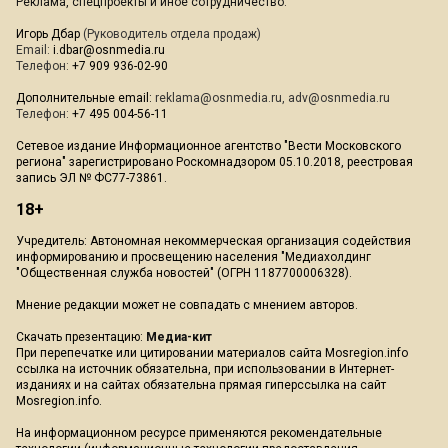
Реклама, спецпроекты и иное сотрудничество:
Игорь Дбар
(Руководитель отдела продаж)
Email:
i.dbar@osnmedia.ru
Телефон:
+7 909 936-02-90
Дополнительные email:
reklama@osnmedia.ru
,
adv@osnmedia.ru
Телефон:
+7 495 004-56-11
Сетевое издание Информационное агентство "Вести Московского
региона" зарегистрировано Роскомнадзором 05.10.2018, реестровая
запись ЭЛ № ФС77-73861.
18+
Учредитель: Автономная некоммерческая организация содействия
информированию и просвещению населения "Медиахолдинг
"Общественная служба новостей" (ОГРН 1187700006328).
Мнение редакции может не совпадать с мнением авторов.
Скачать презентацию:
Медиа-кит
При перепечатке или цитировании материалов сайта Mosregion.info
ссылка на источник обязательна, при использовании в Интернет-
изданиях и на сайтах обязательна прямая гиперссылка на сайт
Mosregion.info.
На информационном ресурсе применяются рекомендательные