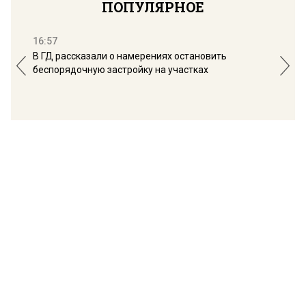
ПОПУЛЯРНОЕ
16:57
13:
В ГД рассказали о намерениях остановить
Соб
беспорядочную застройку на участках
пол