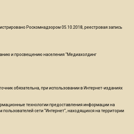
МЧС предупредило об
опасности купания при
перепаде температуры в 10
градусов
истрировано Роскомнадзором 05.10.2018, реестровая запись
16:13
В Подмосковье с 3 августа
повысят тарифы на платные
ванию и просвещению населения "Медиахолдинг
парковки
14:34
Из-за ливня и грозы в
сточник обязательна, при использовании в Интернет-изданиях
Москве могут отменить
рейсы
ормационные технологии предоставления информации на
м пользователей сети "Интернет", находящихся на территории
14:48
В ОП предложили ввести
допвыплату для россиян