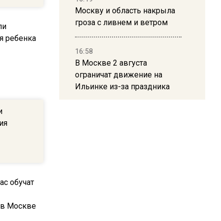
Москву и область накрыла
гроза с ливнем и ветром
16:58
В Москве 2 августа
ограничат движение на
Ильинке из-за праздника
и
15:33
ия
Россиянам объяснили,
можно ли пользоваться
Telegram после обвинений
против Дурова
22:24
На Москву обрушится до 17
литров дождя на