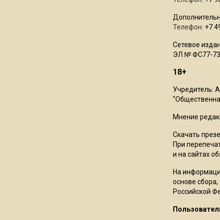
Дополнительн
Телефон:
+7 4
Сетевое издан
ЭЛ № ФС77-73
18+
Учредитель: 
"Общественная
Мнение редак
Скачать през
При перепечат
и на сайтах о
На информаци
основе сбора,
Российской Ф
Пользовател