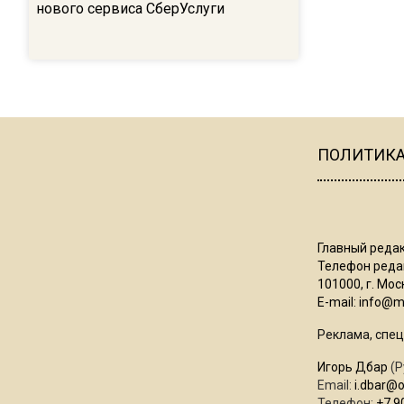
нового сервиса СберУслуги
ПОЛИТИК
Главный редак
Телефон редак
101000, г. Моск
E-mail:
info@mo
Реклама, спец
Игорь Дбар
(Р
Email:
i.dbar@
Телефон:
+7 9