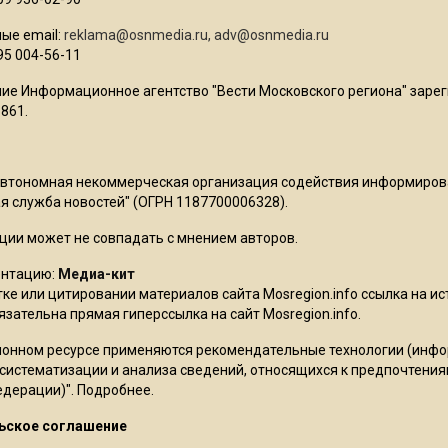
ые email:
reklama@osnmedia.ru
,
adv@osnmedia.ru
95 004-56-11
ие Информационное агентство "Вести Московского региона" зарег
861.
Автономная некоммерческая организация содействия информиро
 служба новостей" (ОГРН 1187700006328).
ции может не совпадать с мнением авторов.
ентацию:
Медиа-кит
ке или цитировании материалов сайта Mosregion.info ссылка на и
бязательна прямая гиперссылка на сайт Mosregion.info.
онном ресурсе применяются рекомендательные технологии (инф
 систематизации и анализа сведений, относящихся к предпочтения
едерации)".
Подробнее
.
ьское соглашение