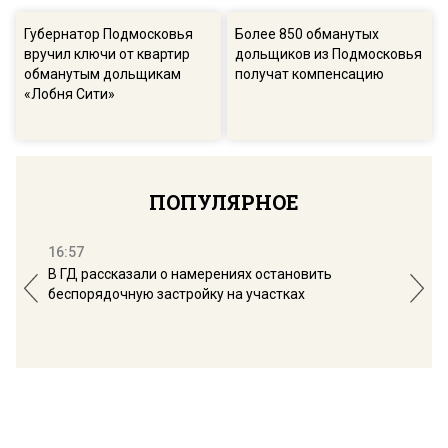
Губернатор Подмосковья
Более 850 обманутых
вручил ключи от квартир
дольщиков из Подмосковья
обманутым дольщикам
получат компенсацию
«Лобня Сити»
ПОПУЛЯРНОЕ
16:57
13:
В ГД рассказали о намерениях остановить
Соб
беспорядочную застройку на участках
пол