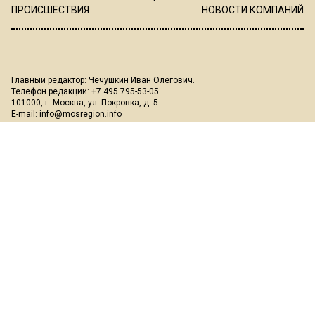
ПРОИСШЕСТВИЯ
НОВОСТИ КОМПАНИЙ
Главный редактор: Чечушкин Иван Олегович.
Телефон редакции: +7 495 795-53-05
101000, г. Москва, ул. Покровка, д. 5
E-mail:
info@mosregion.info
Реклама, спецпроекты и иное сотрудничество:
Игорь Дбар
(Руководитель отдела продаж)
Email:
i.dbar@osnmedia.ru
Телефон:
+7 909 936-02-90
Дополнительные email:
reklama@osnmedia.ru
,
adv@osnmedia.ru
Телефон:
+7 495 004-56-11
Сетевое издание Информационное агентство "Вести Московского
региона" зарегистрировано Роскомнадзором 05.10.2018, реестровая
запись ЭЛ № ФС77-73861.
18+
Учредитель: Автономная некоммерческая организация содействия