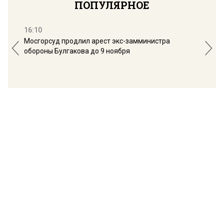
ПОПУЛЯРНОЕ
16:10
13:
Мосгорсуд продлил арест экс-замминистра
Дим
обороны Булгакова до 9 ноября