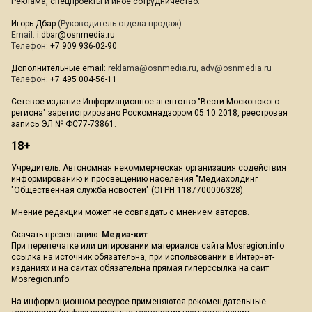
Реклама, спецпроекты и иное сотрудничество:
Игорь Дбар
(Руководитель отдела продаж)
Email:
i.dbar@osnmedia.ru
Телефон:
+7 909 936-02-90
Дополнительные email:
reklama@osnmedia.ru
,
adv@osnmedia.ru
Телефон:
+7 495 004-56-11
Сетевое издание Информационное агентство "Вести Московского
региона" зарегистрировано Роскомнадзором 05.10.2018, реестровая
запись ЭЛ № ФС77-73861.
18+
Учредитель: Автономная некоммерческая организация содействия
информированию и просвещению населения "Медиахолдинг
"Общественная служба новостей" (ОГРН 1187700006328).
Мнение редакции может не совпадать с мнением авторов.
Скачать презентацию:
Медиа-кит
При перепечатке или цитировании материалов сайта Mosregion.info
ссылка на источник обязательна, при использовании в Интернет-
изданиях и на сайтах обязательна прямая гиперссылка на сайт
Mosregion.info.
На информационном ресурсе применяются рекомендательные