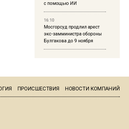
с помощью ИИ
16:10
Мосгорсуд продлил арест
экс-замминистра обороны
Булгакова до 9 ноября
13:50
Дима Билан ответил на
критику концерта в Москве
ОГИЯ
ПРОИСШЕСТВИЯ
НОВОСТИ КОМПАНИЙ
16:19
Москву и область накрыла
гроза с ливнем и ветром
16:58
В Москве 2 августа