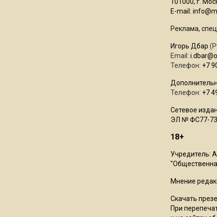
101000, г. Моск
E-mail:
info@mo
Реклама, спец
Игорь Дбар
(Р
Email:
i.dbar@
Телефон:
+7 9
Дополнительн
Телефон:
+7 4
Сетевое издан
ЭЛ № ФС77-73
18+
Учредитель: 
"Общественная
Мнение редак
Скачать през
При перепечат