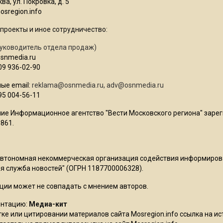
ва, ул. Покровка, д. 5
sregion.info
проекты и иное сотрудничество:
уководитель отдела продаж)
osnmedia.ru
09 936-02-90
ые email:
reklama@osnmedia.ru
,
adv@osnmedia.ru
95 004-56-11
ие Информационное агентство "Вести Московского региона" зарег
861.
Автономная некоммерческая организация содействия информиро
 служба новостей" (ОГРН 1187700006328).
ции может не совпадать с мнением авторов.
ентацию:
Медиа-кит
ке или цитировании материалов сайта Mosregion.info ссылка на и