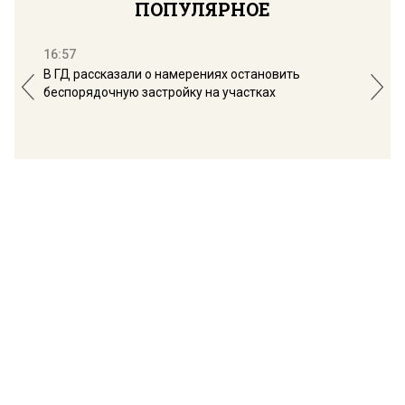
ПОПУЛЯРНОЕ
16:57
13:
В ГД рассказали о намерениях остановить
Соб
беспорядочную застройку на участках
пол