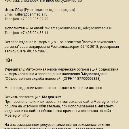
Реклама, спецпроекты и иное сотрудничество:
Игорь Дбар
(Руководитель отдела продаж)
Email:
i.dbar@osnmedia.ru
Телефон:
+7 909 936-02-90
Дополнительные email:
reklama@osnmedia.ru
,
adv@osnmedia.ru
Телефон:
+7 495 004-56-11
Сетевое издание Информационное агентство "Вести Московского
региона" зарегистрировано Роскомнадзором 05.10.2018, реестровая
запись ЭЛ № ФС77-73861.
18+
Учредитель: Автономная некоммерческая организация содействия
информированию и просвещению населения "Медиахолдинг
"Общественная служба новостей" (ОГРН 1187700006328).
Мнение редакции может не совпадать с мнением авторов.
Скачать презентацию:
Медиа-кит
При перепечатке или цитировании материалов сайта Mosregion.info
ссылка на источник обязательна, при использовании в Интернет-
изданиях и на сайтах обязательна прямая гиперссылка на сайт
Mosregion.info.
На информационном ресурсе применяются рекомендательные