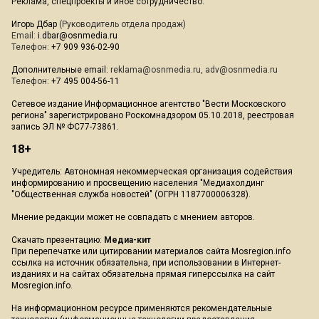
Реклама, спецпроекты и иное сотрудничество:
Игорь Дбар
(Руководитель отдела продаж)
Email:
i.dbar@osnmedia.ru
Телефон:
+7 909 936-02-90
Дополнительные email:
reklama@osnmedia.ru
,
adv@osnmedia.ru
Телефон:
+7 495 004-56-11
Сетевое издание Информационное агентство "Вести Московского
региона" зарегистрировано Роскомнадзором 05.10.2018, реестровая
запись ЭЛ № ФС77-73861.
18+
Учредитель: Автономная некоммерческая организация содействия
информированию и просвещению населения "Медиахолдинг
"Общественная служба новостей" (ОГРН 1187700006328).
Мнение редакции может не совпадать с мнением авторов.
Скачать презентацию:
Медиа-кит
При перепечатке или цитировании материалов сайта Mosregion.info
ссылка на источник обязательна, при использовании в Интернет-
изданиях и на сайтах обязательна прямая гиперссылка на сайт
Mosregion.info.
На информационном ресурсе применяются рекомендательные