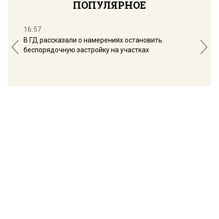
ПОПУЛЯРНОЕ
16:57
13:
В ГД рассказали о намерениях остановить
Соб
беспорядочную застройку на участках
пол