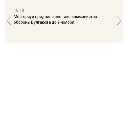
16:10
13:
Мосгорсуд продлил арест экс-замминистра
Дим
обороны Булгакова до 9 ноября