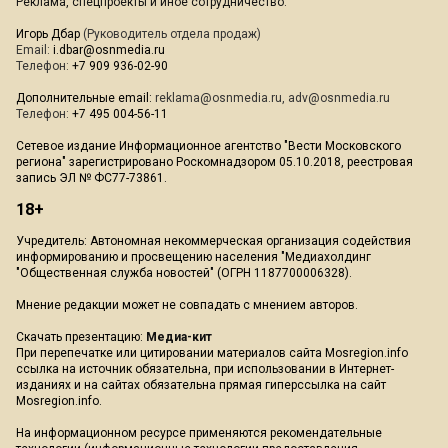
Реклама, спецпроекты и иное сотрудничество:
Игорь Дбар
(Руководитель отдела продаж)
Email:
i.dbar@osnmedia.ru
Телефон:
+7 909 936-02-90
Дополнительные email:
reklama@osnmedia.ru
,
adv@osnmedia.ru
Телефон:
+7 495 004-56-11
Сетевое издание Информационное агентство "Вести Московского
региона" зарегистрировано Роскомнадзором 05.10.2018, реестровая
запись ЭЛ № ФС77-73861.
18+
Учредитель: Автономная некоммерческая организация содействия
информированию и просвещению населения "Медиахолдинг
"Общественная служба новостей" (ОГРН 1187700006328).
Мнение редакции может не совпадать с мнением авторов.
Скачать презентацию:
Медиа-кит
При перепечатке или цитировании материалов сайта Mosregion.info
ссылка на источник обязательна, при использовании в Интернет-
изданиях и на сайтах обязательна прямая гиперссылка на сайт
Mosregion.info.
На информационном ресурсе применяются рекомендательные