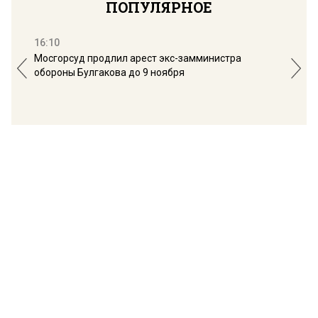
ПОПУЛЯРНОЕ
16:10
13:
Мосгорсуд продлил арест экс-замминистра
Дим
обороны Булгакова до 9 ноября