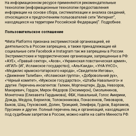
На информационном ресурсе применяются рекомендательные
технологии (информационные технологии предоставления
информации на основе сбора, систематизации и анализа сведений,
относящихся к предпочтениям пользователей сети "Интернет",
находящихся на территории Российской Федерации)".
Подробнее
.
Пользовательское соглашение
*Meta Platforms признана экстремистской организацией, её
деятельность в России запрещена, а также принадлежащие ей
социальные сети Facebook и Instagram так же запрещены в России.
Экстремистские и террористические организации, запрещенные в РФ:
«АУЕ», «Правый сектор», «Азов», «Украинская повстанческая армия»,
«ИГИЛ» (ИГ, Исламское государство), «Аль-Каида», «УНА-УНСО»,
«Меджлис крымско-татарского народа», «Свидетели Иеговы»,
«Движение Талибан», «Исламская группа», «Добровольчий рух»,
«Чёрный комитет», «Мужское государство», «Штабы Навального» и
другие. Перечень иноагентов: Галкин, Моргенштерн, Дудь, Невзоров,
Макаревич, Гордон, Мирон Фёдоров (Оксимирон), Смольянинов,
Монеточка (Елизавета Гардымова), ФБК, Навальный, Голос Америки,
Дождь, Медуза, Верзилов, Толоконникова, Понасенков, Пивоваров,
Быков, Шац, Глуховский, Долин, Троицкий, Земфира, Гудков, Варламов,
Прусикин и другие. Полный перечень лиц и организаций, находящихся
под судебным запретом в России, можно найти на сайте Минюста РФ.