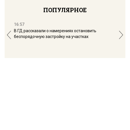
ПОПУЛЯРНОЕ
16:57
13:
В ГД рассказали о намерениях остановить
Соб
беспорядочную застройку на участках
пол