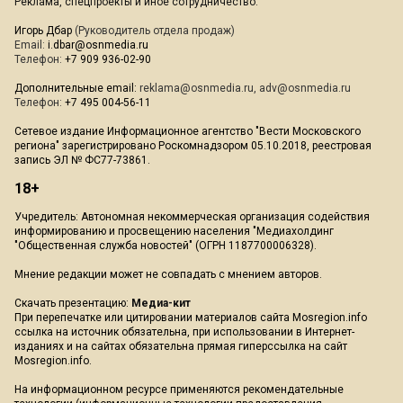
Реклама, спецпроекты и иное сотрудничество:
Игорь Дбар
(Руководитель отдела продаж)
Email:
i.dbar@osnmedia.ru
Телефон:
+7 909 936-02-90
Дополнительные email:
reklama@osnmedia.ru
,
adv@osnmedia.ru
Телефон:
+7 495 004-56-11
Сетевое издание Информационное агентство "Вести Московского
региона" зарегистрировано Роскомнадзором 05.10.2018, реестровая
запись ЭЛ № ФС77-73861.
18+
Учредитель: Автономная некоммерческая организация содействия
информированию и просвещению населения "Медиахолдинг
"Общественная служба новостей" (ОГРН 1187700006328).
Мнение редакции может не совпадать с мнением авторов.
Скачать презентацию:
Медиа-кит
При перепечатке или цитировании материалов сайта Mosregion.info
ссылка на источник обязательна, при использовании в Интернет-
изданиях и на сайтах обязательна прямая гиперссылка на сайт
Mosregion.info.
На информационном ресурсе применяются рекомендательные