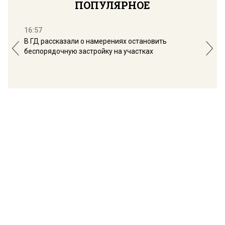
ПОПУЛЯРНОЕ
16:57
13:
В ГД рассказали о намерениях остановить
Соб
беспорядочную застройку на участках
пол