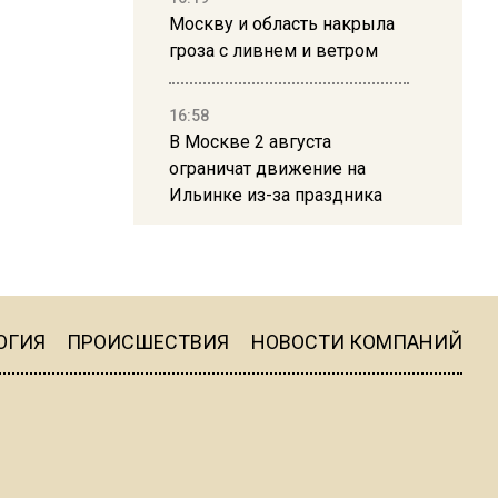
Москву и область накрыла
гроза с ливнем и ветром
16:58
В Москве 2 августа
ограничат движение на
Ильинке из-за праздника
15:33
Россиянам объяснили,
можно ли пользоваться
Telegram после обвинений
ОГИЯ
ПРОИСШЕСТВИЯ
НОВОСТИ КОМПАНИЙ
против Дурова
22:24
На Москву обрушится до 17
литров дождя на