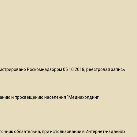
квадратный метр
13:50
Опубликовано видео с
Коломенского хлебозавода:
пиццы валяются на полу
16:53
Роман Терюшков назвал
истрировано Роскомнадзором 05.10.2018, реестровая запись
причину банкротства
«Химок»
ванию и просвещению населения "Медиахолдинг
13:27
В Подмосковье прекратили
гражданство 88 человек и
аннулировали 2600 ВНЖ
сточник обязательна, при использовании в Интернет-изданиях