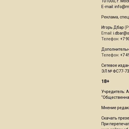
101000, г. Моск
E-mail:
info@mo
Реклама, спец
Игорь Дбар
(Р
Email:
i.dbar@
Телефон:
+7 9
Дополнительн
Телефон:
+7 4
Сетевое издан
ЭЛ № ФС77-73
18+
Учредитель: 
"Общественная
Мнение редак
Скачать през
При перепечат