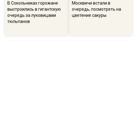
В Сокольниках горожане
Москвичи встали в
выстроились в гигантскую
очередь, посмотреть на
очередь за луковицами
цветение сакуры
тюльпанов
ПОПУЛЯРНОЕ
16:57
13:
В ГД рассказали о намерениях остановить
Соб
беспорядочную застройку на участках
пол