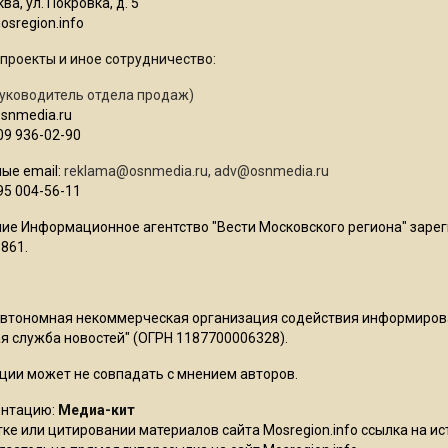
ва, ул. Покровка, д. 5
sregion.info
проекты и иное сотрудничество:
уководитель отдела продаж)
osnmedia.ru
09 936-02-90
ые email:
reklama@osnmedia.ru
,
adv@osnmedia.ru
95 004-56-11
ие Информационное агентство "Вести Московского региона" зарег
861.
Автономная некоммерческая организация содействия информиро
 служба новостей" (ОГРН 1187700006328).
ции может не совпадать с мнением авторов.
ентацию:
Медиа-кит
ке или цитировании материалов сайта Mosregion.info ссылка на и