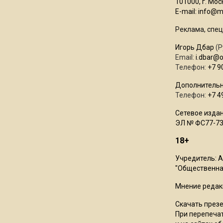
101000, г. Моск
E-mail:
info@mo
Реклама, спец
Игорь Дбар
(Р
Email:
i.dbar@
Телефон:
+7 9
Дополнительн
Телефон:
+7 4
Сетевое издан
ЭЛ № ФС77-73
18+
Учредитель: 
"Общественная
Мнение редак
Скачать през
При перепечат