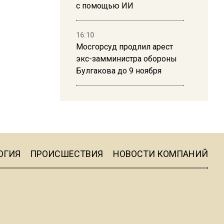
с помощью ИИ
16:10
Мосгорсуд продлил арест
экс-замминистра обороны
Булгакова до 9 ноября
13:50
Дима Билан ответил на
критику концерта в Москве
ОГИЯ
ПРОИСШЕСТВИЯ
НОВОСТИ КОМПАНИЙ
16:19
Москву и область накрыла
гроза с ливнем и ветром
16:58
В Москве 2 августа