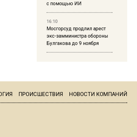
с помощью ИИ
16:10
Мосгорсуд продлил арест
экс-замминистра обороны
Булгакова до 9 ноября
13:50
Дима Билан ответил на
критику концерта в Москве
ОГИЯ
ПРОИСШЕСТВИЯ
НОВОСТИ КОМПАНИЙ
16:19
Москву и область накрыла
гроза с ливнем и ветром
16:58
В Москве 2 августа