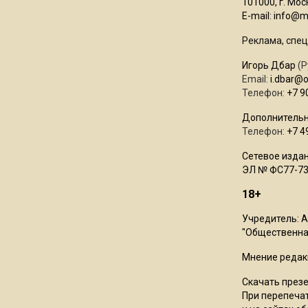
101000, г. Моск
E-mail:
info@mo
Реклама, спец
Игорь Дбар
(Р
Email:
i.dbar@
Телефон:
+7 9
Дополнительн
Телефон:
+7 4
Сетевое издан
ЭЛ № ФС77-73
18+
Учредитель: 
"Общественная
Мнение редак
Скачать през
При перепечат