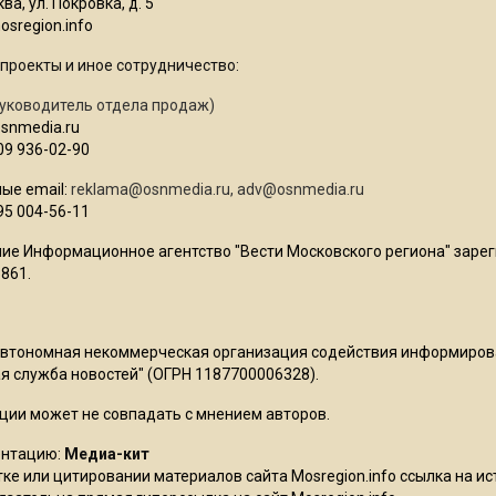
ва, ул. Покровка, д. 5
sregion.info
проекты и иное сотрудничество:
уководитель отдела продаж)
osnmedia.ru
09 936-02-90
ые email:
reklama@osnmedia.ru
,
adv@osnmedia.ru
95 004-56-11
ие Информационное агентство "Вести Московского региона" зарег
861.
Автономная некоммерческая организация содействия информиро
 служба новостей" (ОГРН 1187700006328).
ции может не совпадать с мнением авторов.
ентацию:
Медиа-кит
ке или цитировании материалов сайта Mosregion.info ссылка на и