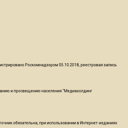
пиццы валяются на полу
16:53
Роман Терюшков назвал
причину банкротства
«Химок»
13:27
В Подмосковье прекратили
истрировано Роскомнадзором 05.10.2018, реестровая запись
гражданство 88 человек и
аннулировали 2600 ВНЖ
ванию и просвещению населения "Медиахолдинг
20:56
Сотрудники хлебозавода в
Балашихе массово
увольняются из-за жары в
цехах
сточник обязательна, при использовании в Интернет-изданиях