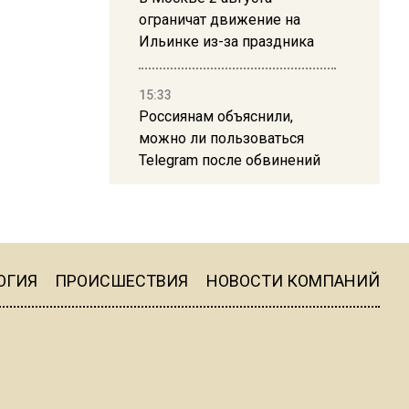
ограничат движение на
Ильинке из-за праздника
15:33
Россиянам объяснили,
можно ли пользоваться
Telegram после обвинений
против Дурова
22:24
На Москву обрушится до 17
литров дождя на
ОГИЯ
ПРОИСШЕСТВИЯ
НОВОСТИ КОМПАНИЙ
квадратный метр
13:50
Опубликовано видео с
Коломенского хлебозавода: