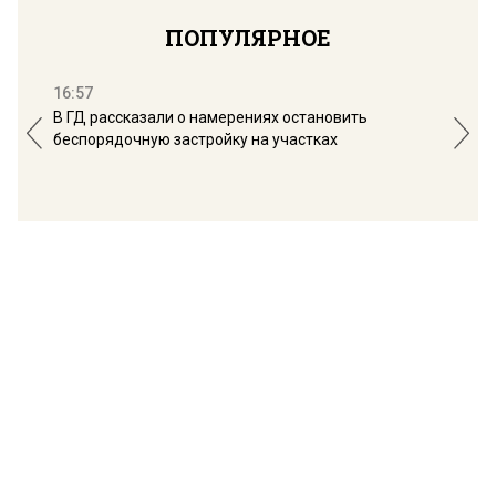
ПОПУЛЯРНОЕ
16:57
13:
В ГД рассказали о намерениях остановить
Соб
беспорядочную застройку на участках
пол