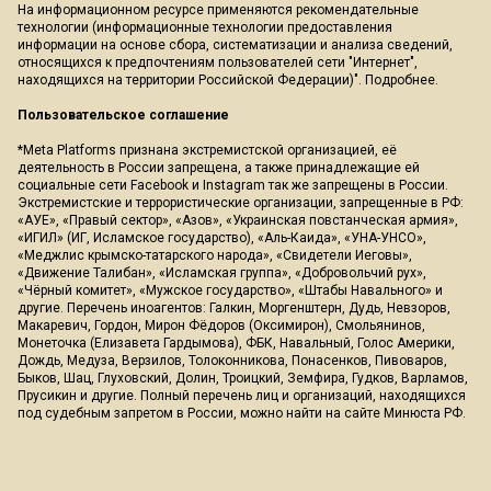
На информационном ресурсе применяются рекомендательные
технологии (информационные технологии предоставления
информации на основе сбора, систематизации и анализа сведений,
относящихся к предпочтениям пользователей сети "Интернет",
находящихся на территории Российской Федерации)".
Подробнее
.
Пользовательское соглашение
*Meta Platforms признана экстремистской организацией, её
деятельность в России запрещена, а также принадлежащие ей
социальные сети Facebook и Instagram так же запрещены в России.
Экстремистские и террористические организации, запрещенные в РФ:
«АУЕ», «Правый сектор», «Азов», «Украинская повстанческая армия»,
«ИГИЛ» (ИГ, Исламское государство), «Аль-Каида», «УНА-УНСО»,
«Меджлис крымско-татарского народа», «Свидетели Иеговы»,
«Движение Талибан», «Исламская группа», «Добровольчий рух»,
«Чёрный комитет», «Мужское государство», «Штабы Навального» и
другие. Перечень иноагентов: Галкин, Моргенштерн, Дудь, Невзоров,
Макаревич, Гордон, Мирон Фёдоров (Оксимирон), Смольянинов,
Монеточка (Елизавета Гардымова), ФБК, Навальный, Голос Америки,
Дождь, Медуза, Верзилов, Толоконникова, Понасенков, Пивоваров,
Быков, Шац, Глуховский, Долин, Троицкий, Земфира, Гудков, Варламов,
Прусикин и другие. Полный перечень лиц и организаций, находящихся
под судебным запретом в России, можно найти на сайте Минюста РФ.