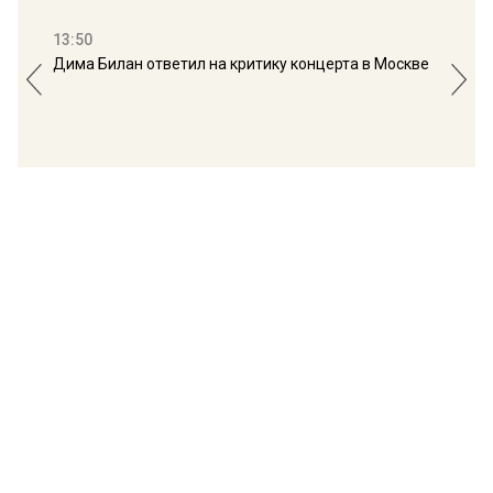
13:50
16:
Дима Билан ответил на критику концерта в Москве
Мос