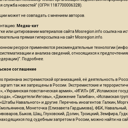
 служба новостей" (ОГРН 1187700006328).
ции может не совпадать с мнением авторов.
ентацию:
Медиа-кит
ке или цитировании материалов сайта Mosregion.info ссылка на и
бязательна прямая гиперссылка на сайт Mosregion.info.
онном ресурсе применяются рекомендательные технологии (инф
 систематизации и анализа сведений, относящихся к предпочтения
едерации)".
Подробнее
.
ьское соглашение
ms признана экстремистской организацией, её деятельность в Ро
stagram так же запрещены в России. Экстремистские и террористи
в», «Украинская повстанческая армия», «ИГИЛ» (ИГ, Исламское гос
рода», «Свидетели Иеговы», «Движение Талибан», «Исламская груп
 «Штабы Навального» и другие. Перечень иноагентов: Галкин, Мор
Смольянинов, Монеточка (Елизавета Гардымова), ФБК, Навальный, 
ивоваров, Быков, Шац, Глуховский, Долин, Троицкий, Земфира, Гудк
находящихся под судебным запретом в России, можно найти на са