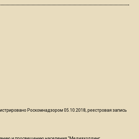
ограничат движение на
Ильинке из-за праздника
15:33
Россиянам объяснили,
можно ли пользоваться
Telegram после обвинений
против Дурова
22:24
На Москву обрушится до 17
литров дождя на
квадратный метр
истрировано Роскомнадзором 05.10.2018, реестровая запись
13:50
Опубликовано видео с
Коломенского хлебозавода:
ванию и просвещению населения "Медиахолдинг