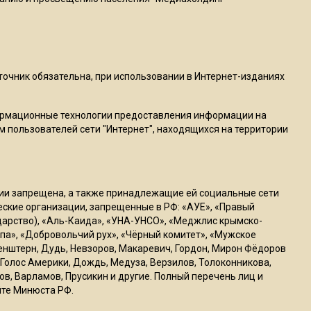
пиццы валяются на полу
16:53
Роман Терюшков назвал
причину банкротства
сточник обязательна, при использовании в Интернет-изданиях
«Химок»
ормационные технологии предоставления информации на
м пользователей сети "Интернет", находящихся на территории
13:27
В Подмосковье прекратили
гражданство 88 человек и
аннулировали 2600 ВНЖ
ссии запрещена, а также принадлежащие ей социальные сети
ческие организации, запрещенные в РФ: «АУЕ», «Правый
ударство), «Аль-Каида», «УНА-УНСО», «Меджлис крымско-
20:56
па», «Добровольчий рух», «Чёрный комитет», «Мужское
Сотрудники хлебозавода в
генштерн, Дудь, Невзоров, Макаревич, Гордон, Мирон Фёдоров
Балашихе массово
Голос Америки, Дождь, Медуза, Верзилов, Толоконникова,
увольняются из-за жары в
ов, Варламов, Прусикин и другие. Полный перечень лиц и
цехах
йте Минюста РФ.