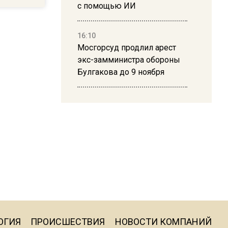
с помощью ИИ
16:10
Мосгорсуд продлил арест
экс-замминистра обороны
Булгакова до 9 ноября
13:50
Дима Билан ответил на
критику концерта в Москве
16:19
Москву и область накрыла
гроза с ливнем и ветром
16:58
ОГИЯ
ПРОИСШЕСТВИЯ
НОВОСТИ КОМПАНИЙ
В Москве 2 августа