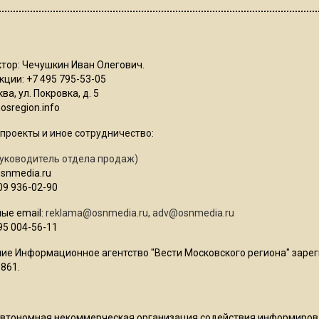
тор: Чечушкин Иван Олегович.
ции: +7 495 795-53-05
ва, ул. Покровка, д. 5
sregion.info
проекты и иное сотрудничество:
уководитель отдела продаж)
osnmedia.ru
09 936-02-90
ые email:
reklama@osnmedia.ru
,
adv@osnmedia.ru
95 004-56-11
ие Информационное агентство "Вести Московского региона" зарег
861.
Автономная некоммерческая организация содействия информиро