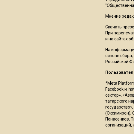
"Общественная
Мнение редак
Скачать през
При перепечат
и на сайтах о
На информаци
основе сбора,
Российской Ф
Пользовател
*Meta Platfor
Facebook и In
сектор», «Азо
татарского на
государство»,
(Оксимирон), 
Понасенков, П
организаций, 