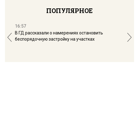
ПОПУЛЯРНОЕ
16:57
13:
В ГД рассказали о намерениях остановить
Соб
беспорядочную застройку на участках
пол