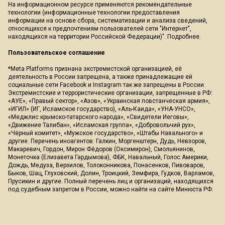
На информационном ресурсе применяются рекомендательные
технологии (информационные технологии предоставления
информации на основе сбора, систематизации и анализа сведений,
относящихся к предпочтениям пользователей сети "Интернет",
находящихся на территории Российской Федерации)".
Подробнее
.
Пользовательское соглашение
*Meta Platforms признана экстремистской организацией, её
деятельность в России запрещена, а также принадлежащие ей
социальные сети Facebook и Instagram так же запрещены в России.
Экстремистские и террористические организации, запрещенные в РФ:
«АУЕ», «Правый сектор», «Азов», «Украинская повстанческая армия»,
«ИГИЛ» (ИГ, Исламское государство), «Аль-Каида», «УНА-УНСО»,
«Меджлис крымско-татарского народа», «Свидетели Иеговы»,
«Движение Талибан», «Исламская группа», «Добровольчий рух»,
«Чёрный комитет», «Мужское государство», «Штабы Навального» и
другие. Перечень иноагентов: Галкин, Моргенштерн, Дудь, Невзоров,
Макаревич, Гордон, Мирон Фёдоров (Оксимирон), Смольянинов,
Монеточка (Елизавета Гардымова), ФБК, Навальный, Голос Америки,
Дождь, Медуза, Верзилов, Толоконникова, Понасенков, Пивоваров,
Быков, Шац, Глуховский, Долин, Троицкий, Земфира, Гудков, Варламов,
Прусикин и другие. Полный перечень лиц и организаций, находящихся
под судебным запретом в России, можно найти на сайте Минюста РФ.