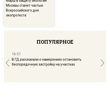
Марш в защиту экологии
Москвы станет частью
Всероссийского дня
экопротеста
ПОПУЛЯРНОЕ
16:57
13:
В ГД рассказали о намерениях остановить
Соб
беспорядочную застройку на участках
пол