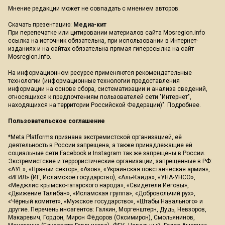
Мнение редакции может не совпадать с мнением авторов.
Скачать презентацию:
Медиа-кит
При перепечатке или цитировании материалов сайта Mosregion.info
ссылка на источник обязательна, при использовании в Интернет-
изданиях и на сайтах обязательна прямая гиперссылка на сайт
Mosregion.info.
На информационном ресурсе применяются рекомендательные
технологии (информационные технологии предоставления
информации на основе сбора, систематизации и анализа сведений,
относящихся к предпочтениям пользователей сети "Интернет",
находящихся на территории Российской Федерации)".
Подробнее
.
Пользовательское соглашение
*Meta Platforms признана экстремистской организацией, её
деятельность в России запрещена, а также принадлежащие ей
социальные сети Facebook и Instagram так же запрещены в России.
Экстремистские и террористические организации, запрещенные в РФ:
«АУЕ», «Правый сектор», «Азов», «Украинская повстанческая армия»,
«ИГИЛ» (ИГ, Исламское государство), «Аль-Каида», «УНА-УНСО»,
«Меджлис крымско-татарского народа», «Свидетели Иеговы»,
«Движение Талибан», «Исламская группа», «Добровольчий рух»,
«Чёрный комитет», «Мужское государство», «Штабы Навального» и
другие. Перечень иноагентов: Галкин, Моргенштерн, Дудь, Невзоров,
Макаревич, Гордон, Мирон Фёдоров (Оксимирон), Смольянинов,