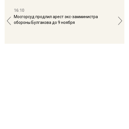
16:10
13:
Мосгорсуд продлил арест экс-замминистра
Дим
обороны Булгакова до 9 ноября