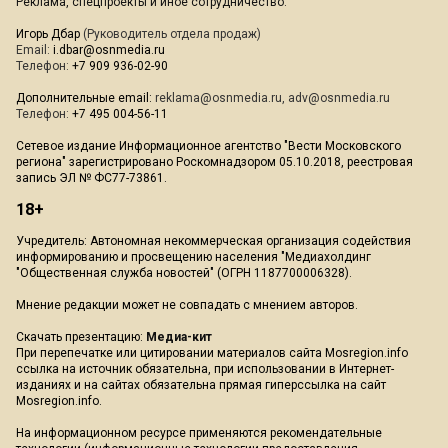
Реклама, спецпроекты и иное сотрудничество:
Игорь Дбар
(Руководитель отдела продаж)
Email:
i.dbar@osnmedia.ru
Телефон:
+7 909 936-02-90
Дополнительные email:
reklama@osnmedia.ru
,
adv@osnmedia.ru
Телефон:
+7 495 004-56-11
Сетевое издание Информационное агентство "Вести Московского
региона" зарегистрировано Роскомнадзором 05.10.2018, реестровая
запись ЭЛ № ФС77-73861.
18+
Учредитель: Автономная некоммерческая организация содействия
информированию и просвещению населения "Медиахолдинг
"Общественная служба новостей" (ОГРН 1187700006328).
Мнение редакции может не совпадать с мнением авторов.
Скачать презентацию:
Медиа-кит
При перепечатке или цитировании материалов сайта Mosregion.info
ссылка на источник обязательна, при использовании в Интернет-
изданиях и на сайтах обязательна прямая гиперссылка на сайт
Mosregion.info.
На информационном ресурсе применяются рекомендательные