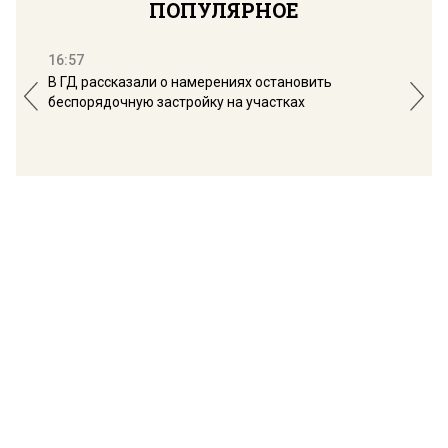
ПОПУЛЯРНОЕ
16:57
13:
В ГД рассказали о намерениях остановить
Соб
беспорядочную застройку на участках
пол