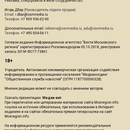
Реклама, спецпроекты и иное сотрудничество:
Игорь Дбар
(Руководитель отдела продаж)
Email:
i.dbar@osnmedia.ru
Телефон:
+7 909 936-02-90
Дополнительные email:
reklama@osnmedia.ru
,
adv@osnmedia.ru
Телефон:
+7 495 004-56-11
Сетевое издание Информационное агентство "Вести Московского
региона" зарегистрировано Роскомнадзором 05.10.2018, реестровая
запись ЭЛ № ФС77-73861.
18+
Учредитель: Автономная некоммерческая организация содействия
информированию и просвещению населения "Медиахолдинг
"Общественная служба новостей" (ОГРН 1187700006328).
Мнение редакции может не совпадать с мнением авторов.
Скачать презентацию:
Медиа-кит
При перепечатке или цитировании материалов сайта Mosregion.info
ссылка на источник обязательна, при использовании в Интернет-
изданиях и на сайтах обязательна прямая гиперссылка на сайт
Mosregion.info.
На информационном ресурсе применяются рекомендательные