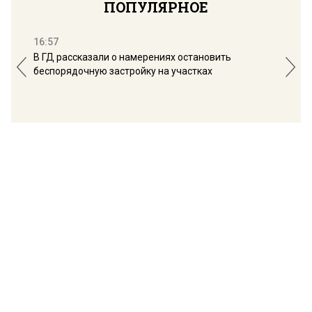
ПОПУЛЯРНОЕ
16:57
13:
В ГД рассказали о намерениях остановить
Соб
беспорядочную застройку на участках
пол