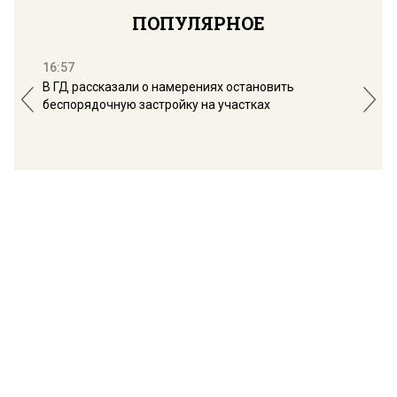
ПОПУЛЯРНОЕ
16:57
13:
В ГД рассказали о намерениях остановить
Соб
беспорядочную застройку на участках
пол