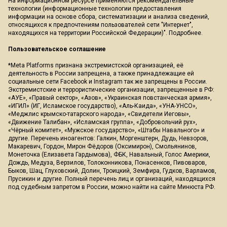
На информационном ресурсе применяются рекомендательные
технологии (информационные технологии предоставления
информации на основе сбора, систематизации и анализа сведений,
относящихся к предпочтениям пользователей сети "Интернет",
находящихся на территории Российской Федерации)".
Подробнее
.
Пользовательское соглашение
*Meta Platforms признана экстремистской организацией, её
деятельность в России запрещена, а также принадлежащие ей
социальные сети Facebook и Instagram так же запрещены в России.
Экстремистские и террористические организации, запрещенные в РФ:
«АУЕ», «Правый сектор», «Азов», «Украинская повстанческая армия»,
«ИГИЛ» (ИГ, Исламское государство), «Аль-Каида», «УНА-УНСО»,
«Меджлис крымско-татарского народа», «Свидетели Иеговы»,
«Движение Талибан», «Исламская группа», «Добровольчий рух»,
«Чёрный комитет», «Мужское государство», «Штабы Навального» и
другие. Перечень иноагентов: Галкин, Моргенштерн, Дудь, Невзоров,
Макаревич, Гордон, Мирон Фёдоров (Оксимирон), Смольянинов,
Монеточка (Елизавета Гардымова), ФБК, Навальный, Голос Америки,
Дождь, Медуза, Верзилов, Толоконникова, Понасенков, Пивоваров,
Быков, Шац, Глуховский, Долин, Троицкий, Земфира, Гудков, Варламов,
Прусикин и другие. Полный перечень лиц и организаций, находящихся
под судебным запретом в России, можно найти на сайте Минюста РФ.