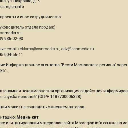
ва, ул. Покровка, д. 5
sregion.info
проекты и иное сотрудничество:
уководитель отдела продаж)
osnmedia.ru
09 936-02-90
ые email:
reklama@osnmedia.ru
,
adv@osnmedia.ru
95 004-56-11
ие Информационное агентство "Вести Московского региона" зарег
861.
Автономная некоммерческая организация содействия информиро
 служба новостей" (ОГРН 1187700006328).
ции может не совпадать с мнением авторов.
ентацию:
Медиа-кит
ке или цитировании материалов сайта Mosregion.info ссылка на и