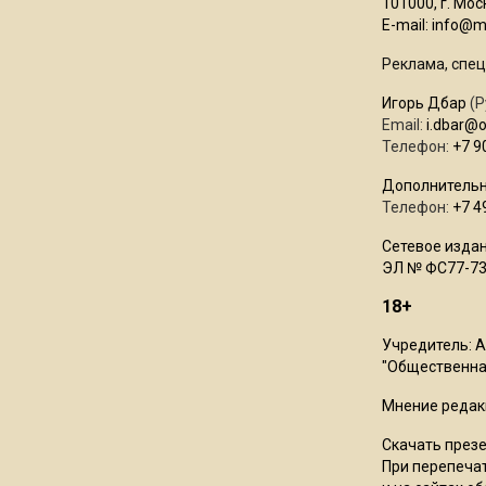
101000, г. Моск
E-mail:
info@mo
Реклама, спец
Игорь Дбар
(Р
Email:
i.dbar@
Телефон:
+7 9
Дополнительн
Телефон:
+7 4
Сетевое издан
ЭЛ № ФС77-73
18+
Учредитель: 
"Общественная
Мнение редак
Скачать през
При перепечат