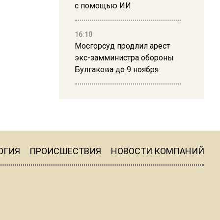
с помощью ИИ
16:10
Мосгорсуд продлил арест
экс-замминистра обороны
Булгакова до 9 ноября
13:50
Дима Билан ответил на
критику концерта в Москве
ОГИЯ
ПРОИСШЕСТВИЯ
НОВОСТИ КОМПАНИЙ
16:19
Москву и область накрыла
гроза с ливнем и ветром
16:58
В Москве 2 августа