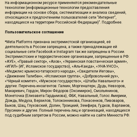
На информационном ресурсе применяются рекомендательные
технологии (информационные технологии предоставления
информации на основе сбора, систематизации и анализа сведений,
относящихся к предпочтениям пользователей сети "Интернет",
находящихся на территории Российской Федерации)".
Подробнее
.
Пользовательское соглашение
*Meta Platforms признана экстремистской организацией, её
деятельность в России запрещена, а также принадлежащие ей
социальные сети Facebook и Instagram так же запрещены в России.
Экстремистские и террористические организации, запрещенные в РФ:
«АУЕ», «Правый сектор», «Азов», «Украинская повстанческая армия»,
«ИГИЛ» (ИГ, Исламское государство), «Аль-Каида», «УНА-УНСО»,
«Меджлис крымско-татарского народа», «Свидетели Иеговы»,
«Движение Талибан», «Исламская группа», «Добровольчий рух»,
«Чёрный комитет», «Мужское государство», «Штабы Навального» и
другие. Перечень иноагентов: Галкин, Моргенштерн, Дудь, Невзоров,
Макаревич, Гордон, Мирон Фёдоров (Оксимирон), Смольянинов,
Монеточка (Елизавета Гардымова), ФБК, Навальный, Голос Америки,
Дождь, Медуза, Верзилов, Толоконникова, Понасенков, Пивоваров,
Быков, Шац, Глуховский, Долин, Троицкий, Земфира, Гудков, Варламов,
Прусикин и другие. Полный перечень лиц и организаций, находящихся
под судебным запретом в России, можно найти на сайте Минюста РФ.