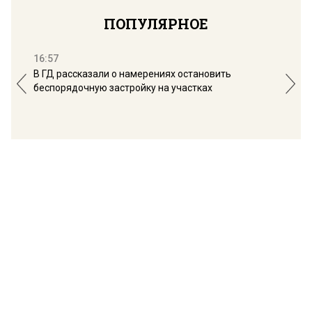
ПОПУЛЯРНОЕ
16:57
13:
В ГД рассказали о намерениях остановить
Соб
беспорядочную застройку на участках
пол