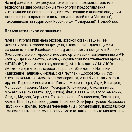
На информационном ресурсе применяются рекомендательные
технологии (информационные технологии предоставления
информации на основе сбора, систематизации и анализа сведений,
относящихся к предпочтениям пользователей сети "Интернет",
находящихся на территории Российской Федерации)".
Подробнее
.
Пользовательское соглашение
*Meta Platforms признана экстремистской организацией, её
деятельность в России запрещена, а также принадлежащие ей
социальные сети Facebook и Instagram так же запрещены в России.
Экстремистские и террористические организации, запрещенные в РФ:
«АУЕ», «Правый сектор», «Азов», «Украинская повстанческая армия»,
«ИГИЛ» (ИГ, Исламское государство), «Аль-Каида», «УНА-УНСО»,
«Меджлис крымско-татарского народа», «Свидетели Иеговы»,
«Движение Талибан», «Исламская группа», «Добровольчий рух»,
«Чёрный комитет», «Мужское государство», «Штабы Навального» и
другие. Перечень иноагентов: Галкин, Моргенштерн, Дудь, Невзоров,
Макаревич, Гордон, Мирон Фёдоров (Оксимирон), Смольянинов,
Монеточка (Елизавета Гардымова), ФБК, Навальный, Голос Америки,
Дождь, Медуза, Верзилов, Толоконникова, Понасенков, Пивоваров,
Быков, Шац, Глуховский, Долин, Троицкий, Земфира, Гудков, Варламов,
Прусикин и другие. Полный перечень лиц и организаций, находящихся
под судебным запретом в России, можно найти на сайте Минюста РФ.