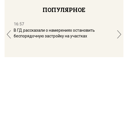
ПОПУЛЯРНОЕ
16:57
13:
В ГД рассказали о намерениях остановить
Соб
беспорядочную застройку на участках
пол