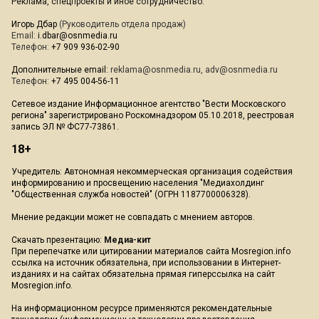
Реклама, спецпроекты и иное сотрудничество:
Игорь Дбар
(Руководитель отдела продаж)
Email:
i.dbar@osnmedia.ru
Телефон:
+7 909 936-02-90
Дополнительные email:
reklama@osnmedia.ru
,
adv@osnmedia.ru
Телефон:
+7 495 004-56-11
Сетевое издание Информационное агентство "Вести Московского
региона" зарегистрировано Роскомнадзором 05.10.2018, реестровая
запись ЭЛ № ФС77-73861.
18+
Учредитель: Автономная некоммерческая организация содействия
информированию и просвещению населения "Медиахолдинг
"Общественная служба новостей" (ОГРН 1187700006328).
Мнение редакции может не совпадать с мнением авторов.
Скачать презентацию:
Медиа-кит
При перепечатке или цитировании материалов сайта Mosregion.info
ссылка на источник обязательна, при использовании в Интернет-
изданиях и на сайтах обязательна прямая гиперссылка на сайт
Mosregion.info.
На информационном ресурсе применяются рекомендательные