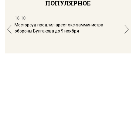
ПОПУЛЯРНОЕ
16:10
13:
Мосгорсуд продлил арест экс-замминистра
Дим
обороны Булгакова до 9 ноября