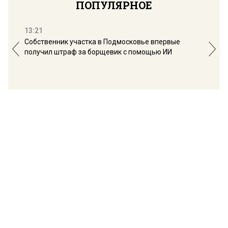
ПОПУЛЯРНОЕ
13:21
16:
Собственник участка в Подмосковье впервые
Мос
получил штраф за борщевик с помощью ИИ
обо