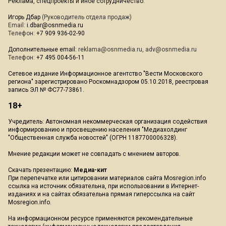
Реклама, спецпроекты и иное сотрудничество:
Игорь Дбар
(Руководитель отдела продаж)
Email:
i.dbar@osnmedia.ru
Телефон:
+7 909 936-02-90
Дополнительные email:
reklama@osnmedia.ru
,
adv@osnmedia.ru
Телефон:
+7 495 004-56-11
Сетевое издание Информационное агентство "Вести Московского
региона" зарегистрировано Роскомнадзором 05.10.2018, реестровая
запись ЭЛ № ФС77-73861.
18+
Учредитель: Автономная некоммерческая организация содействия
информированию и просвещению населения "Медиахолдинг
"Общественная служба новостей" (ОГРН 1187700006328).
Мнение редакции может не совпадать с мнением авторов.
Скачать презентацию:
Медиа-кит
При перепечатке или цитировании материалов сайта Mosregion.info
ссылка на источник обязательна, при использовании в Интернет-
изданиях и на сайтах обязательна прямая гиперссылка на сайт
Mosregion.info.
На информационном ресурсе применяются рекомендательные